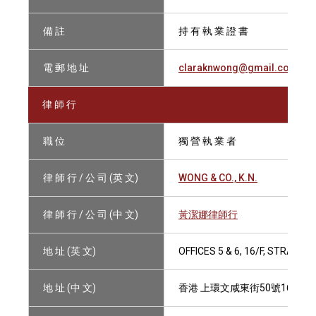
備 註
持 有 執 業 證 書
電 郵 地 址
claraknwong@gmail.com
律 師 行
職 位
獨 營 執 業 者
律 師 行 / 公 司 (英 文)
WONG & CO., K.N.
律 師 行 / 公 司 (中 文)
黃潔娜律師行
地 址 (英 文)
OFFICES 5 & 6, 16/F, STRAN
地 址 (中 文)
香港 上環文咸東街50號16樓5 &