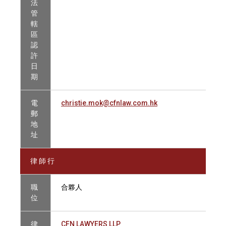
法
管
轄
區
認
許
日
期
電
christie.mok@cfnlaw.com.hk
郵
地
址
律 師 行
職
合夥人
位
律
CFN LAWYERS LLP