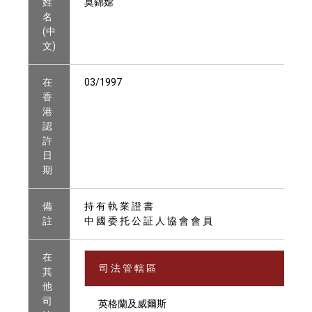
姓
莫錦嫦
名
(中
文)
在
03/1997
香
港
認
許
日
期
備
持 有 執 業 證 書
註
中 國 委 托 公 証 人 協 會 會 員
在
司 法 管 轄 區
其
他
司
英格蘭及威爾斯