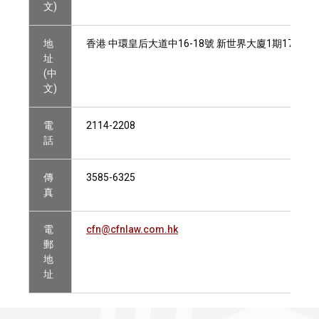
文)
地
香港 中環皇后大道中16-18號 新世界大廈1期17樓1710
址
(中
文)
電
2114-2208
話
傳
3585-6325
真
電
cfn@cfnlaw.com.hk
郵
地
址