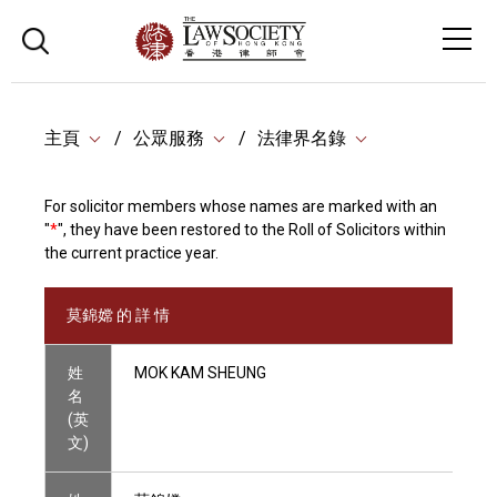
主頁
公眾服務
法律界名錄
For solicitor members whose names are marked with an
"
*
", they have been restored to the Roll of Solicitors within
the current practice year.
莫錦嫦 的 詳 情
姓
MOK KAM SHEUNG
名
(英
文)