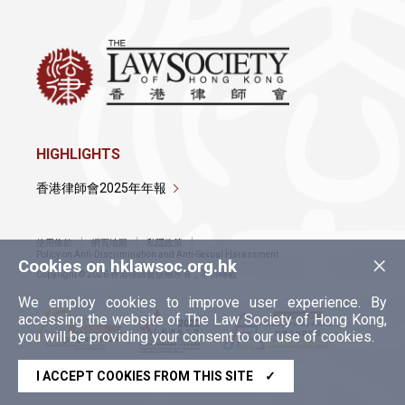
HIGHLIGHTS
香港律師會2025年年報
使用條款
網頁地圖
私隱政策
×
Policy on Anti-Discrimination and Anti-Sexual Harassment
Cookies on hklawsoc.org.hk
Copyright © 2026 香港律師會版權所有，不得轉載
We employ cookies to improve user experience. By
accessing the website of The Law Society of Hong Kong,
you will be providing your consent to our use of cookies.
I ACCEPT COOKIES FROM THIS SITE
✓