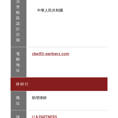
法
管
中華人民共和國
轄
區
認
許
日
期
電
ckw@li-partners.com
郵
地
址
律 師 行
職
助理律師
位
律
LI & PARTNERS