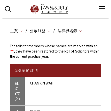
主頁
公眾服務
法律界名錄
For solicitor members whose names are marked with an
"
*
", they have been restored to the Roll of Solicitors within
the current practice year.
陳健華 的 詳 情
姓
CHAN KIN WAH
名
(英
文)