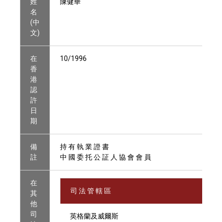
姓
陳健華
名
(中
文)
在
10/1996
香
港
認
許
日
期
備
持 有 執 業 證 書
註
中 國 委 托 公 証 人 協 會 會 員
在
司 法 管 轄 區
其
他
司
英格蘭及威爾斯