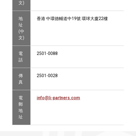
文)
地
香港 中環德輔道中19號 環球大廈22樓
址
(中
文)
電
2501-0088
話
傳
2501-0028
真
電
info@li-partners.com
郵
地
址