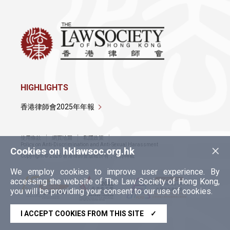
HIGHLIGHTS
香港律師會2025年年報
使用條款
網頁地圖
私隱政策
×
Policy on Anti-Discrimination and Anti-Sexual Harassment
Cookies on hklawsoc.org.hk
Copyright © 2026 香港律師會版權所有，不得轉載
We employ cookies to improve user experience. By
accessing the website of The Law Society of Hong Kong,
you will be providing your consent to our use of cookies.
I ACCEPT COOKIES FROM THIS SITE
✓