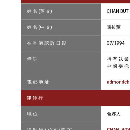
姓 名 (英 文)
CHAN BUT 
姓 名 (中 文)
陳拔萃
在 香 港 認 許 日 期
07/1994
備 註
持 有 執 業
中 國 委 托
電 郵 地 址
admondch
律 師 行
職 位
合夥人
律 師 行 / 公 司 (英 文)
CHAN, WON