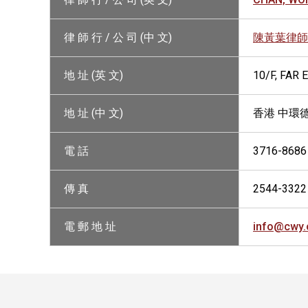
律 師 行 / 公 司 (中 文)
陳黃葉律師
地 址 (英 文)
10/F, FAR
地 址 (中 文)
香港 中環德
電 話
3716-8686
傳 真
2544-3322
電 郵 地 址
info@cwy.