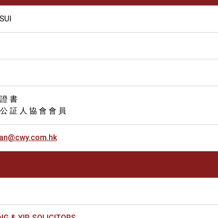
SUI
 證 書
 公 証 人 協 會 會 員
an@cwy.com.hk
G & YIP, SOLICITORS