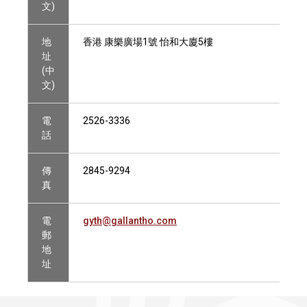
文)
地
香港 康樂廣場1號 怡和大廈5樓
址
(中
文)
電
2526-3336
話
傳
2845-9294
真
電
gyth@gallantho.com
郵
地
址