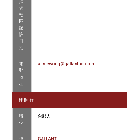
法
管
轄
區
認
許
日
期
電
anniewong@gallantho.com
郵
地
址
律 師 行
職
合夥人
位
律
GALLANT