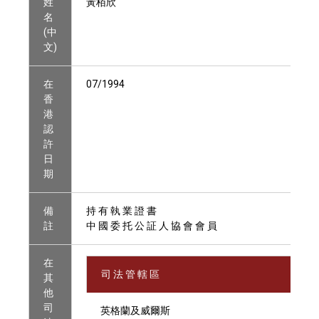
姓
黃栢欣
名
(中
文)
在
07/1994
香
港
認
許
日
期
備
持 有 執 業 證 書
註
中 國 委 托 公 証 人 協 會 會 員
在
司 法 管 轄 區
其
他
司
英格蘭及威爾斯