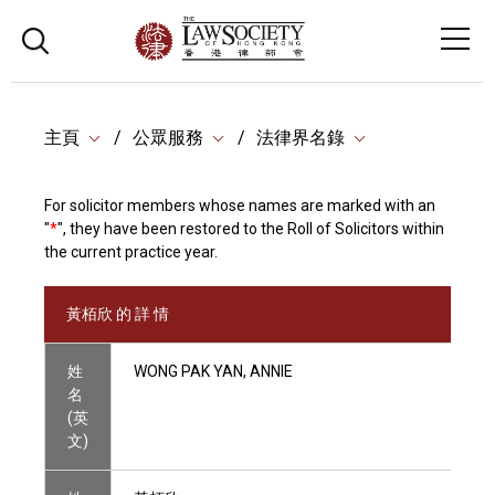
主頁
公眾服務
法律界名錄
For solicitor members whose names are marked with an
"
*
", they have been restored to the Roll of Solicitors within
the current practice year.
黃栢欣 的 詳 情
姓
WONG PAK YAN, ANNIE
名
(英
文)