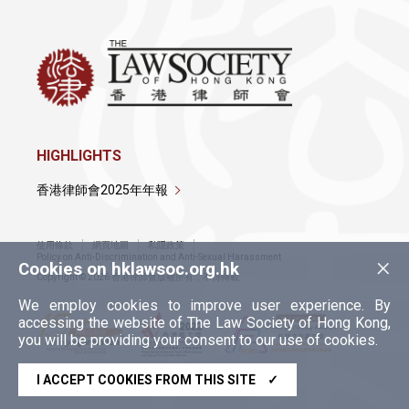
HIGHLIGHTS
香港律師會2025年年報
使用條款
網頁地圖
私隱政策
×
Policy on Anti-Discrimination and Anti-Sexual Harassment
Cookies on hklawsoc.org.hk
Copyright © 2026 香港律師會版權所有，不得轉載
We employ cookies to improve user experience. By
accessing the website of The Law Society of Hong Kong,
you will be providing your consent to our use of cookies.
I ACCEPT COOKIES FROM THIS SITE
✓