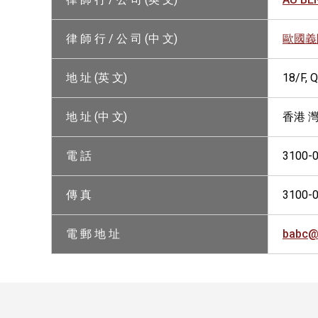
律 師 行 / 公 司 (中 文)
歐國義
地 址 (英 文)
18/F, 
地 址 (中 文)
香港 
電 話
3100-
傳 真
3100-
電 郵 地 址
babc@