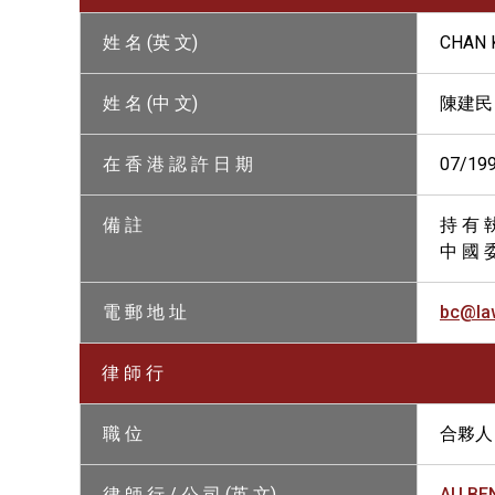
姓 名 (英 文)
CHAN K
姓 名 (中 文)
陳建民
在 香 港 認 許 日 期
07/19
備 註
持 有 
中 國 
電 郵 地 址
bc@la
律 師 行
職 位
合夥人
律 師 行 / 公 司 (英 文)
AU BE