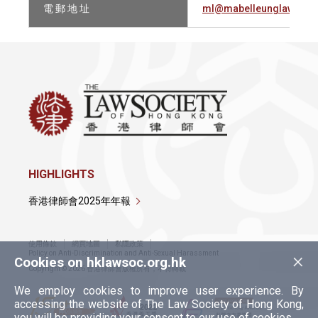
電 郵 地 址
ml@mabelleunglaw.com
HIGHLIGHTS
香港律師會2025年年報
使用條款
網頁地圖
私隱政策
×
Policy on Anti-Discrimination and Anti-Sexual Harassment
Cookies on hklawsoc.org.hk
Copyright © 2026 香港律師會版權所有，不得轉載
We employ cookies to improve user experience. By
accessing the website of The Law Society of Hong Kong,
you will be providing your consent to our use of cookies.