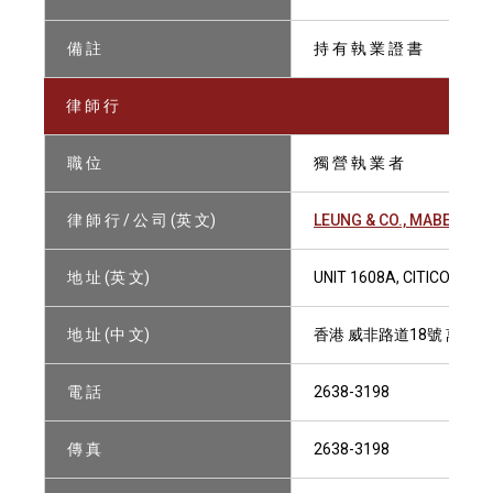
備 註
持 有 執 業 證 書
律 師 行
職 位
獨 營 執 業 者
律 師 行 / 公 司 (英 文)
LEUNG & CO., MABEL
地 址 (英 文)
UNIT 1608A, CITICORP C
地 址 (中 文)
香港 威非路道18號 萬國寶
電 話
2638-3198
傳 真
2638-3198