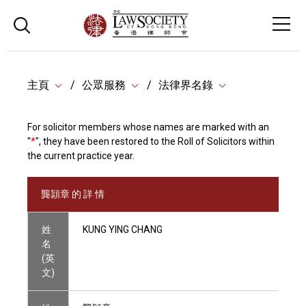
主頁
公眾服務
法律界名錄
For solicitor members whose names are marked with an
"
*
", they have been restored to the Roll of Solicitors within
the current practice year.
龔頴章 的 詳 情
姓
KUNG YING CHANG
名
(英
文)