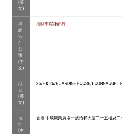
(英
文)
律
胡關李羅律師行
師
行
/
公
司
(中
文)
地
25/F & 26/F, JARDINE HOUSE,1 CONNAUGHT PLACE
址
(英
文)
地
香港 中環康樂廣場一號怡和大廈二十五樓及二十六樓
址
(中