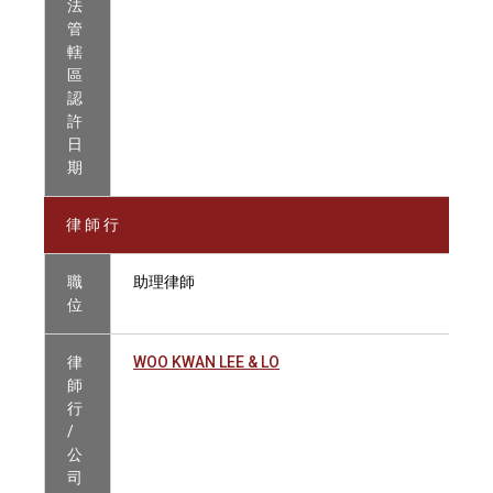
法
管
轄
區
認
許
日
期
律 師 行
職
助理律師
位
律
WOO KWAN LEE & LO
師
行
/
公
司