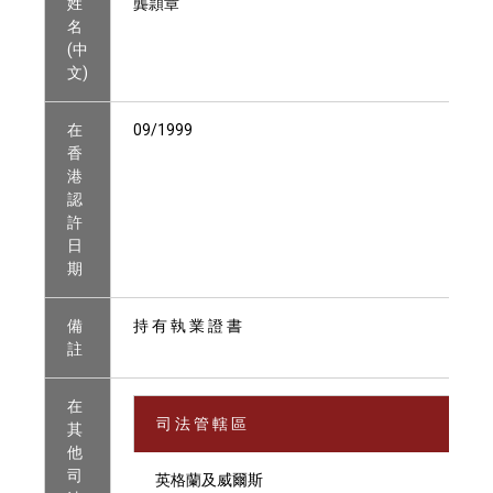
姓
龔頴章
名
(中
文)
在
09/1999
香
港
認
許
日
期
備
持 有 執 業 證 書
註
在
司 法 管 轄 區
其
他
司
英格蘭及威爾斯