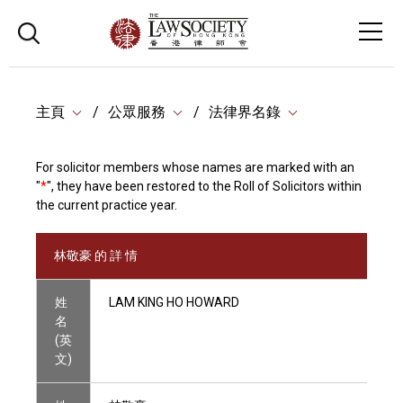
主頁
公眾服務
法律界名錄
For solicitor members whose names are marked with an
"
*
", they have been restored to the Roll of Solicitors within
the current practice year.
林敬豪 的 詳 情
姓
LAM KING HO HOWARD
名
(英
文)