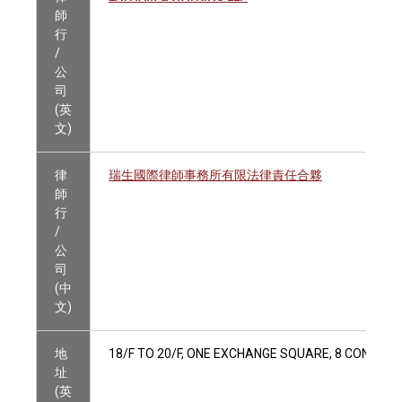
師
行
/
公
司
(英
文)
律
瑞生國際律師事務所有限法律責任合夥
師
行
/
公
司
(中
文)
地
18/F TO 20/F, ONE EXCHANGE SQUARE, 8 CONNAU
址
(英