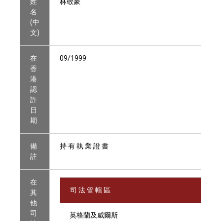
姓
林敬豪
名
(中
文)
在
09/1999
香
港
認
許
日
期
備
持 有 執 業 證 書
註
在
司 法 管 轄 區
其
他
司
英格蘭及威爾斯