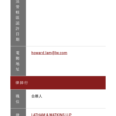
法
管
轄
區
認
許
日
期
電
howard.lam@lw.com
郵
地
址
律 師 行
職
合夥人
位
律
LATHAM & WATKINS LLP