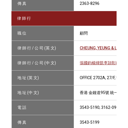
傳 真
2363-8296
律 師 行
職 位
顧問
律 師 行 / 公 司 (英 文)
CHEUNG, YEUNG & LEE, S
律 師 行 / 公 司 (中 文)
張國鈞楊煒凱李頴彰律師事
地 址 (英 文)
OFFICE 2702A, 27/F, UNI
地 址 (中 文)
香港 金鐘道95號 統一中心2
電 話
3543-5190; 3162-0900
傳 真
3543-5199