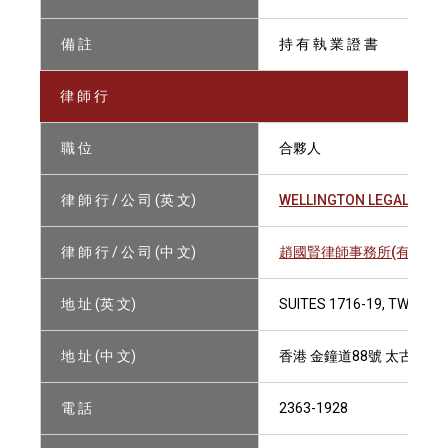
備 註
持 有 執 業 證 書
律 師 行
職 位
合夥人
律 師 行 / 公 司 (英 文)
WELLINGTON LEGAL LLP
律 師 行 / 公 司 (中 文)
趙國賢律師事務所(有限法律
地 址 (英 文)
SUITES 1716-19, TWO PA
地 址 (中 文)
香港 金鐘道88號 太古廣場二座
電 話
2363-1928