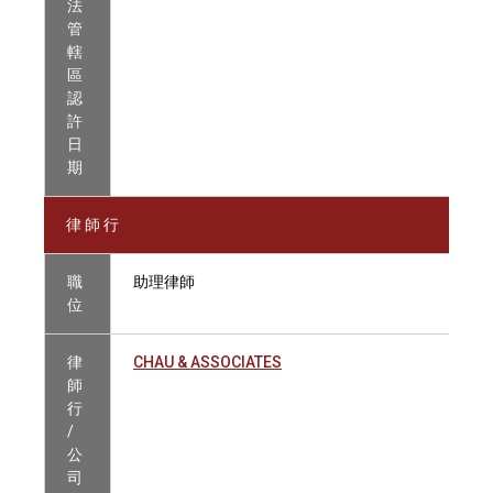
法
管
轄
區
認
許
日
期
律 師 行
職
助理律師
位
律
CHAU & ASSOCIATES
師
行
/
公
司