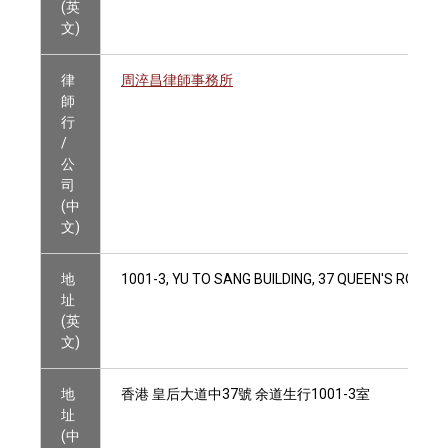
(英
文)
律
周淬昌律師事務所
師
行
/
公
司
(中
文)
地
1001-3, YU TO SANG BUILDING, 37 QUEEN'S ROAD
址
(英
文)
地
香港 皇后大道中37號 余道生行1001-3室
址
(中