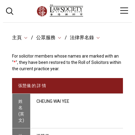
主頁
公眾服務
法律界名錄
For solicitor members whose names are marked with an
"
*
", they have been restored to the Roll of Solicitors within
the current practice year.
張慧儀 的 詳 情
姓
CHEUNG WAI YEE
名
(英
文)