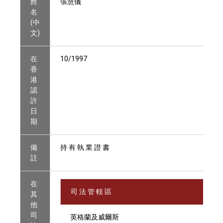
姓
張慧儀
名
(中
文)
在
10/1997
香
港
認
許
日
期
備
持 有 執 業 證 書
註
在
司 法 管 轄 區
其
他
司
英格蘭及威爾斯