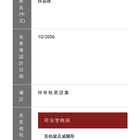
姓
薛嘉聰
名
(中
文)
在
10/2006
香
港
認
許
日
期
備
持 有 執 業 證 書
註
在
司 法 管 轄 區
其
他
司
英格蘭及威爾斯