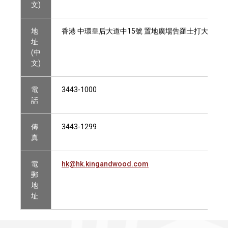
文)
地
香港 中環皇后大道中15號 置地廣場告羅士打大廈13
址
(中
文)
電
3443-1000
話
傳
3443-1299
真
電
hk@hk.kingandwood.com
郵
地
址