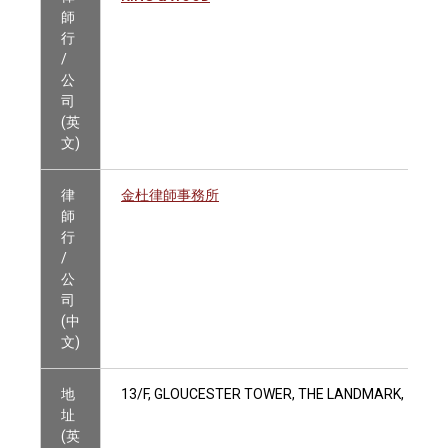
師
行
/
公
司
(英
文)
律
金杜律師事務所
師
行
/
公
司
(中
文)
地
13/F, GLOUCESTER TOWER, THE LANDMARK, 15 Q
址
(英