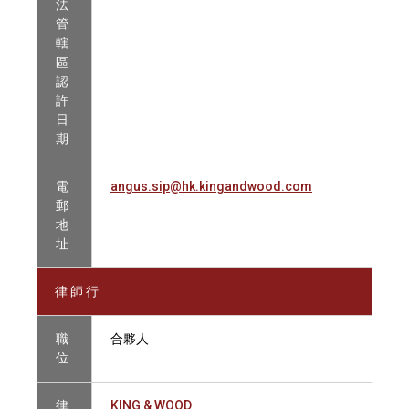
法
管
轄
區
認
許
日
期
電
angus.sip@hk.kingandwood.com
郵
地
址
律 師 行
職
合夥人
位
律
KING & WOOD