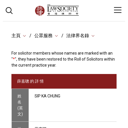
主頁
公眾服務
法律界名錄
For solicitor members whose names are marked with an
"
*
", they have been restored to the Roll of Solicitors within
the current practice year.
薛嘉聰 的 詳 情
姓
SIP KA CHUNG
名
(英
文)