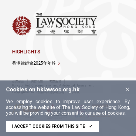
HIGHLIGHTS
香港律師會2025年年報
使用條款
網頁地圖
私隱政策
×
Policy on Anti-Discrimination and Anti-Sexual Harassment
Cookies on hklawsoc.org.hk
Copyright © 2026 香港律師會版權所有，不得轉載
We employ cookies to improve user experience. By
accessing the website of The Law Society of Hong Kong,
you will be providing your consent to our use of cookies.
I ACCEPT COOKIES FROM THIS SITE
✓