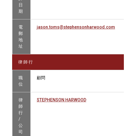
日
期
電
jason.toms@stephensonharwood.com
郵
地
址
律 師 行
職
顧問
位
律
STEPHENSON HARWOOD
師
行
/
公
司