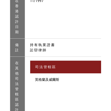
在
11/1997
香
港
認
許
日
期
備
持 有 執 業 證 書
註
訟 辯 律 師
在
司 法 管 轄 區
其
他
司
英格蘭及威爾斯
法
管
轄
區
認
許