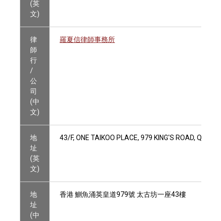
(英
文)
律
羅夏信律師事務所
師
行
/
公
司
(中
文)
地
43/F, ONE TAIKOO PLACE, 979 KING'S ROAD, QUAR
址
(英
文)
地
香港 鰂魚涌英皇道979號 太古坊一座43樓
址
(中