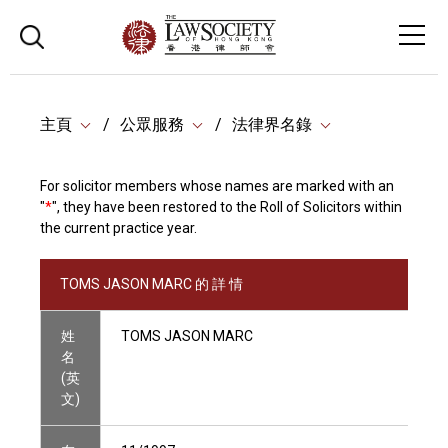
主頁
公眾服務
法律界名錄
For solicitor members whose names are marked with an
"
*
", they have been restored to the Roll of Solicitors within
the current practice year.
TOMS JASON MARC 的 詳 情
姓
TOMS JASON MARC
名
(英
文)