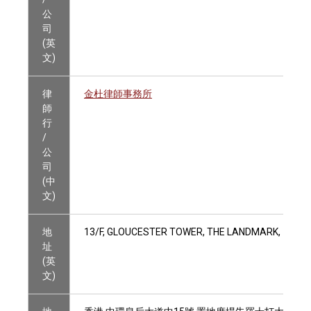
公
司
(英
文)
律
金杜律師事務所
師
行
/
公
司
(中
文)
地
13/F, GLOUCESTER TOWER, THE LANDMARK, 15 Q
址
(英
文)