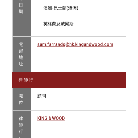
日
澳洲-昆士蘭(澳洲)
期
英格蘭及威爾斯
電
sam.farrands@hk.kingandwood.com
郵
地
址
律 師 行
職
顧問
位
律
KING & WOOD
師
行
/