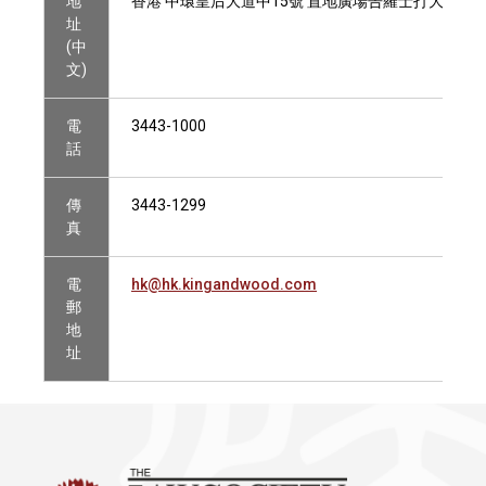
地
香港 中環皇后大道中15號 置地廣場告羅士打大廈13
址
(中
文)
電
3443-1000
話
傳
3443-1299
真
電
hk@hk.kingandwood.com
郵
地
址