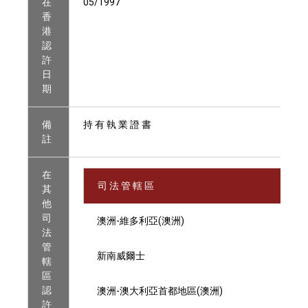
在
05/1997
香
港
認
許
日
期
備
持 有 執 業 證 書
註
在
司 法 管 轄 區
其
他
司
澳洲-維多利亞(澳洲)
法
管
新南威爾士
轄
區
認
澳洲-澳大利亞首都地區(澳洲)
許