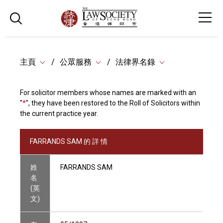
主頁
公眾服務
法律界名錄
For solicitor members whose names are marked with an
"
*
", they have been restored to the Roll of Solicitors within
the current practice year.
FARRANDS SAM 的 詳 情
姓
FARRANDS SAM
名
(英
文)