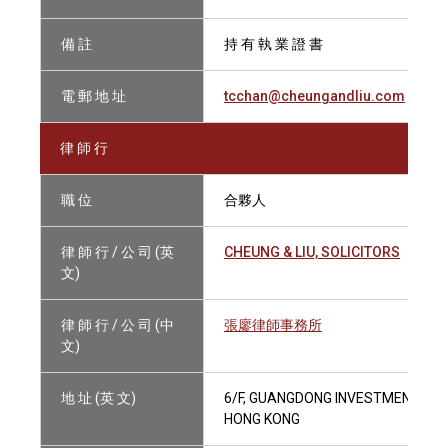
備 註
持 有 執 業 證 書
電 郵 地 址
tcchan@cheungandliu.com
律 師 行
職 位
合夥人
律 師 行 / 公 司 (英
CHEUNG & LIU, SOLICITORS
文)
律 師 行 / 公 司 (中
張廖律師事務所
文)
地 址 (英 文)
6/F, GUANGDONG INVESTMENT TO
HONG KONG