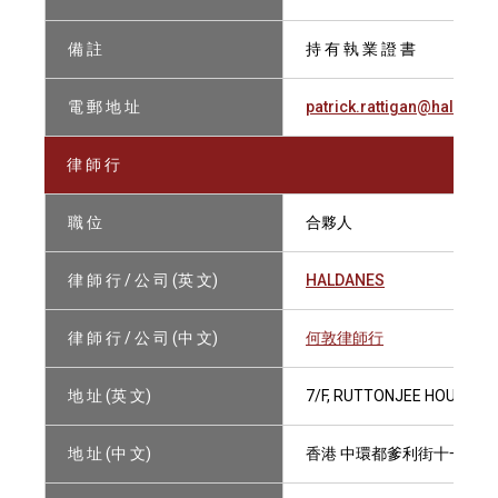
備 註
持 有 執 業 證 書
電 郵 地 址
patrick.rattigan@haldane
律 師 行
職 位
合夥人
律 師 行 / 公 司 (英 文)
HALDANES
律 師 行 / 公 司 (中 文)
何敦律師行
地 址 (英 文)
7/F, RUTTONJEE HOUSE, 1
地 址 (中 文)
香港 中環都爹利街十一號 