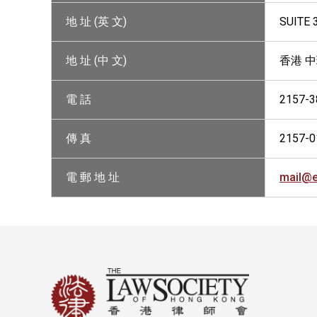
地 址 (英 文)
SUITE 
地 址 (中 文)
香港 中
電 話
2157-3
傳 真
2157-0
電 郵 地 址
mail@e