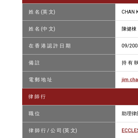
姓 名 (英 文)
CHAN 
姓 名 (中 文)
陳健棟
在 香 港 認 許 日 期
09/200
備 註
持 有 執
電 郵 地 址
jim.ch
律 師 行
職 位
助理律
律 師 行 / 公 司 (英 文)
ECCLES