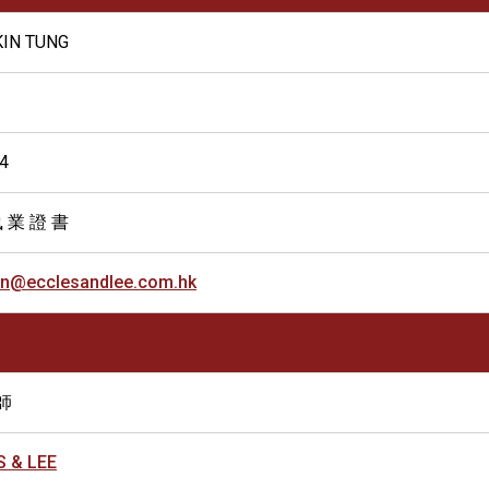
KIN TUNG
4
 業 證 書
an@ecclesandlee.com.hk
師
 & LEE