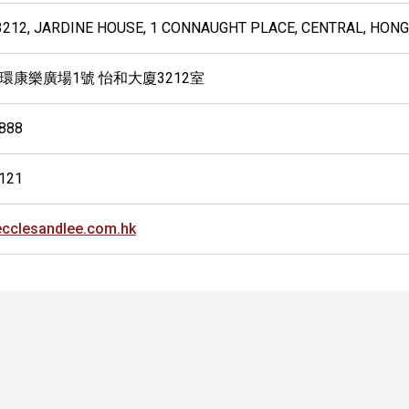
3212, JARDINE HOUSE, 1 CONNAUGHT PLACE, CENTRAL, HON
環康樂廣場1號 怡和大廈3212室
888
121
cclesandlee.com.hk