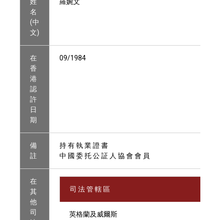
姓
羅婉文
名
(中
文)
在
09/1984
香
港
認
許
日
期
備
持 有 執 業 證 書
註
中 國 委 托 公 証 人 協 會 會 員
在
司 法 管 轄 區
其
他
司
英格蘭及威爾斯