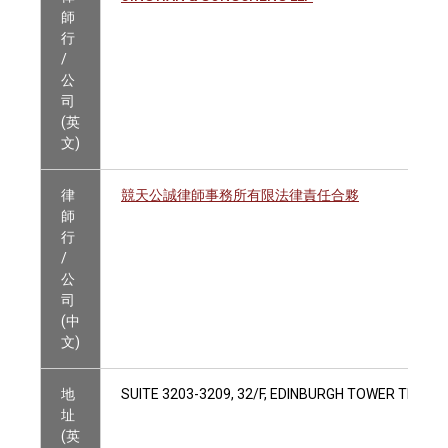
師
行
/
公
司
(英
文)
律
競天公誠律師事務所有限法律責任合夥
師
行
/
公
司
(中
文)
地
SUITE 3203-3209, 32/F, EDINBURGH TOWER THE 
址
(英