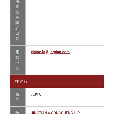
法
管
轄
區
認
許
日
期
電
elaine.lo@jingtian.com
郵
地
址
律 師 行
職
合夥人
位
律
JINGTIAN & GONGCHENG LLP