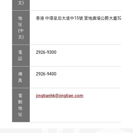
文)
地
香港 中環皇后大道中15號 置地廣場公爵大廈32樓3203
址
(中
文)
電
2926-9300
話
傳
2926-9400
真
電
jingtianhk@jingtian.com
郵
地
址