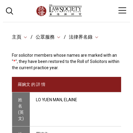
主頁
公眾服務
法律界名錄
For solicitor members whose names are marked with an
"
*
", they have been restored to the Roll of Solicitors within
the current practice year.
羅婉文 的 詳 情
姓
LO YUEN MAN, ELAINE
名
(英
文)