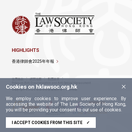
HIGHLIGHTS
香港律師會2025年年報
使用條款
網頁地圖
私隱政策
×
Policy on Anti-Discrimination and Anti-Sexual Harassment
Cookies on hklawsoc.org.hk
Copyright © 2026 香港律師會版權所有，不得轉載
We employ cookies to improve user experience. By
accessing the website of The Law Society of Hong Kong,
you will be providing your consent to our use of cookies.
I ACCEPT COOKIES FROM THIS SITE
✓