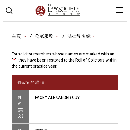
主頁
公眾服務
法律界名錄
For solicitor members whose names are marked with an
"
*
", they have been restored to the Roll of Solicitors within
the current practice year.
費智恒 的 詳 情
姓
FACEY ALEXANDER GUY
名
(英
文)