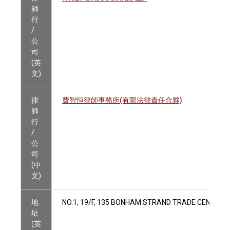
師
行
/
公
司
(英
文)
律
費智恒律師事務所(有限法律責任合夥)
師
行
/
公
司
(中
文)
地
NO.1, 19/F, 135 BONHAM STRAND TRADE CENTRE,
址
(英