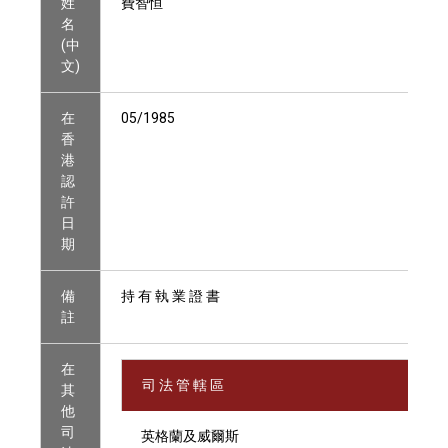
姓
費智恒
名
(中
文)
在
05/1985
香
港
認
許
日
期
備
持 有 執 業 證 書
註
在
司 法 管 轄 區
其
他
司
英格蘭及威爾斯