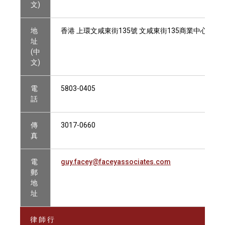
文)
地
香港 上環文咸東街135號 文咸東街135商業中心19樓
址
(中
文)
電
5803-0405
話
傳
3017-0660
真
電
guy.facey@faceyassociates.com
郵
地
址
律 師 行