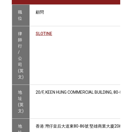
職
顧問
位
律
SLOTINE
師
行
/
公
司
(英
文)
地
20/F, KEEN HUNG COMMERCIAL BUILDING, 80-86 Q
址
(英
文)
地
香港 灣仔皇后大道東80-86號 堅雄商業大廈20樓