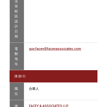
法
管
轄
區
認
許
日
期
電
guy.facey@faceyassociates.com
郵
地
址
律 師 行
職
合夥人
位
律
FACEY & ASSOCIATES LLP