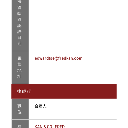
法
管
轄
區
認
許
日
期
電
edwardtse@fredkan.com
郵
地
址
律 師 行
職
合夥人
位
律
KAN & CO., FRED