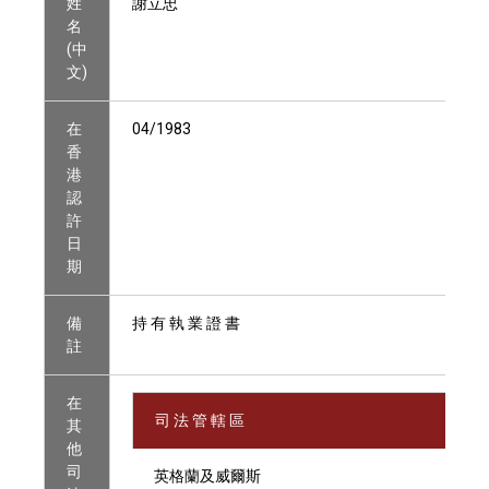
姓
謝立忠
名
(中
文)
在
04/1983
香
港
認
許
日
期
備
持 有 執 業 證 書
註
在
司 法 管 轄 區
其
他
司
英格蘭及威爾斯