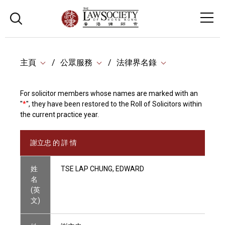
主頁
公眾服務
法律界名錄
For solicitor members whose names are marked with an
"
*
", they have been restored to the Roll of Solicitors within
the current practice year.
謝立忠 的 詳 情
姓
TSE LAP CHUNG, EDWARD
名
(英
文)