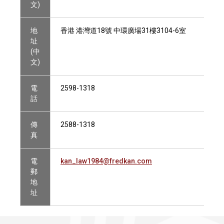
文)
地
香港 港灣道18號 中環廣場31樓3104-6室
址
(中
文)
電
2598-1318
話
傳
2588-1318
真
電
kan_law1984@fredkan.com
郵
地
址