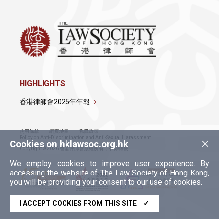
HIGHLIGHTS
香港律師會2025年年報
使用條款
網頁地圖
私隱政策
×
Policy on Anti-Discrimination and Anti-Sexual Harassment
Cookies on hklawsoc.org.hk
Copyright © 2026 香港律師會版權所有，不得轉載
We employ cookies to improve user experience. By
accessing the website of The Law Society of Hong Kong,
you will be providing your consent to our use of cookies.
I ACCEPT COOKIES FROM THIS SITE
✓