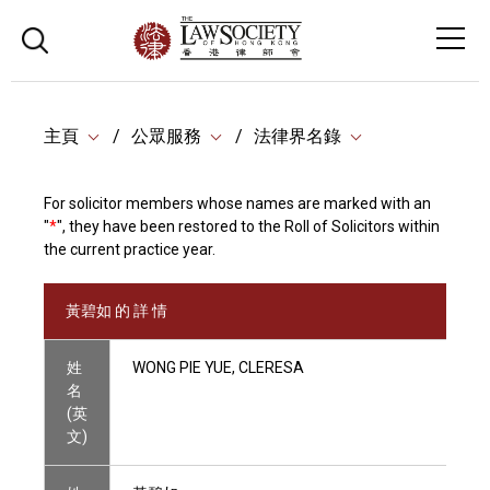
主頁
公眾服務
法律界名錄
For solicitor members whose names are marked with an
"
*
", they have been restored to the Roll of Solicitors within
the current practice year.
黃碧如 的 詳 情
姓
WONG PIE YUE, CLERESA
名
(英
文)