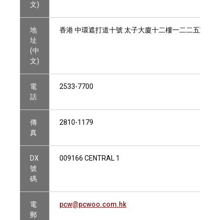
文)
地
香港 中環遮打道十號 太子大廈十二樓一二二五室
址
(中
文)
電
2533-7700
話
傳
2810-1179
真
DX
009166 CENTRAL 1
號
碼
電
pcw@pcwoo.com.hk
郵