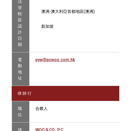
法
管
澳洲-澳大利亞首都地區(澳洲)
轄
區
認
新加坡
許
日
期
電
pyw@pcwoo.com.hk
郵
地
址
律 師 行
職
合夥人
位
律
WOO & CO., P.C.