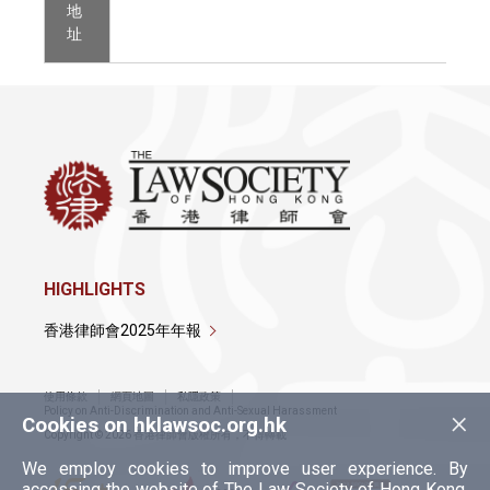
地
址
HIGHLIGHTS
香港律師會2025年年報
使用條款
網頁地圖
私隱政策
×
Policy on Anti-Discrimination and Anti-Sexual Harassment
Cookies on hklawsoc.org.hk
Copyright © 2026 香港律師會版權所有，不得轉載
We employ cookies to improve user experience. By
accessing the website of The Law Society of Hong Kong,