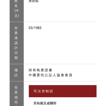
姓
黃碧如
名
(中
文)
在
03/1983
香
港
認
許
日
期
備
持 有 執 業 證 書
註
中 國 委 托 公 証 人 協 會 會 員
在
司 法 管 轄 區
其
他
司
英格蘭及威爾斯