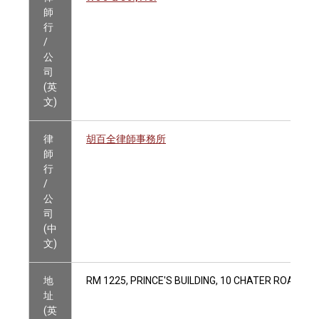
師
行
/
公
司
(英
文)
律
胡百全律師事務所
師
行
/
公
司
(中
文)
地
RM 1225, PRINCE'S BUILDING, 10 CHATER ROAD, C
址
(英