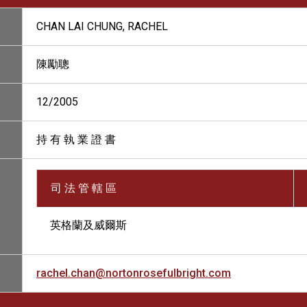
CHAN LAI CHUNG, RACHEL
陳勵聰
12/2005
持 有 執 業 證 書
司 法 管 轄 區
英格蘭及威爾斯
rachel.chan@nortonrosefulbright.com