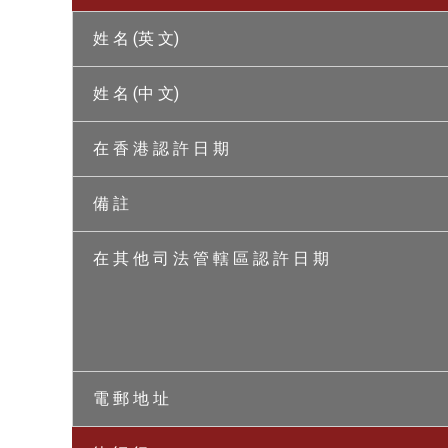
姓 名 (英 文)
姓 名 (中 文)
在 香 港 認 許 日 期
備 註
在 其 他 司 法 管 轄 區 認 許 日 期
電 郵 地 址