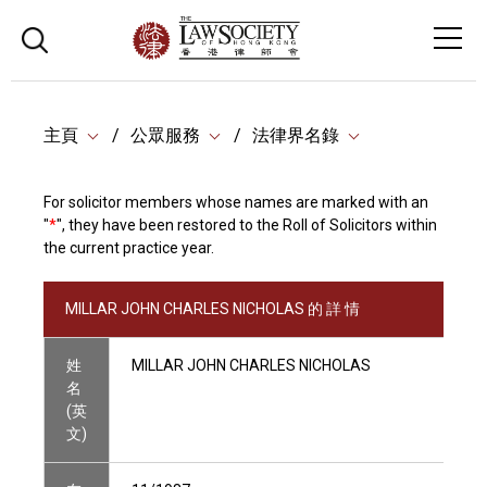
主頁
公眾服務
法律界名錄
For solicitor members whose names are marked with an
"
*
", they have been restored to the Roll of Solicitors within
the current practice year.
MILLAR JOHN CHARLES NICHOLAS 的 詳 情
姓
MILLAR JOHN CHARLES NICHOLAS
名
(英
文)