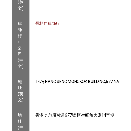
(英
文)
律
聶柏仁律師行
師
行
/
公
司
(中
文)
地
14/F, HANG SENG MONGKOK BUILDING,677 NATHAN
址
(英
文)
地
香港 九龍彌敦道677號 恒生旺角大廈14字樓
址
(中