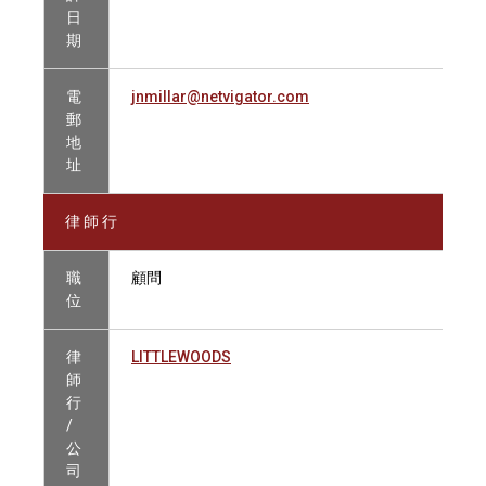
日
期
電
jnmillar@netvigator.com
郵
地
址
律 師 行
職
顧問
位
律
LITTLEWOODS
師
行
/
公
司