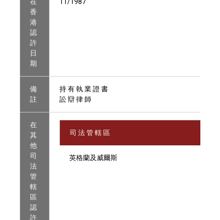
在
11/1987
香
港
認
許
日
期
備
持 有 執 業 證 書
註
訟 辯 律 師
在
司 法 管 轄 區
其
他
司
英格蘭及威爾斯
法
管
轄
區
認
許