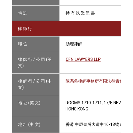
備 註
持 有 執 業 證 書
律 師 行
職 位
助理律師
律 師 行 / 公 司 (英
CFN LAWYERS LLP
文)
律 師 行 / 公 司 (中
陳馮吳律師事務所有限法律責任合夥
文)
地 址 (英 文)
ROOMS 1710-1711, 17/F, NEW WOR
HONG KONG
地 址 (中 文)
香港 中環皇后大道中16-18號 新世界大