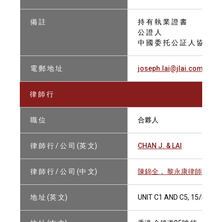
備 註
持 有 執 業 證 書
公 證 人
中 國 委 托 公 証 人 協 會 會
電 郵 地 址
joseph.lai@jlai.com.hk
律 師 行
職 位
合夥人
律 師 行 / 公 司 (英 文)
CHAN J. & LAI
律 師 行 / 公 司 (中 文)
陳錦全， 黎永康律師事務
地 址 (英 文)
UNIT C1 AND C5, 15/F, U