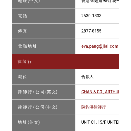
地 址 (中 文)
香港 金鐘道95號 統一中心1
電 話
2530-1303
傳 真
2877-8155
電 郵 地 址
eva.pang@jlai.com.hk
律 師 行
職 位
合夥人
律 師 行 / 公 司 (英 文)
CHAN & CO., ARTHUR K.H.
律 師 行 / 公 司 (中 文)
陳鈞洪律師行
地 址 (英 文)
UNIT C1, 15/F, UNITED C