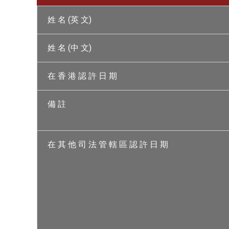
姓 名 (英 文)
姓 名 (中 文)
在 香 港 認 許 日 期
備 註
在 其 他 司 法 管 轄 區 認 許 日 期