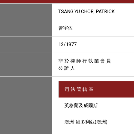
TSANG YU CHOR, PATRICK
曾宇佐
12/1977
非 於 律 師 行 執 業 會 員
公 證 人
司 法 管 轄 區
英格蘭及威爾斯
澳洲-維多利亞(澳洲)