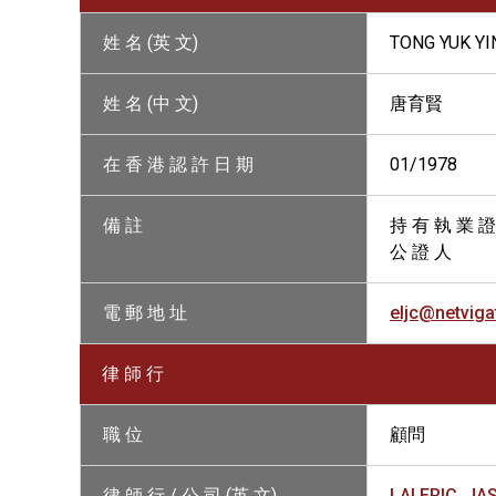
姓 名 (英 文)
TONG YUK YI
姓 名 (中 文)
唐育賢
在 香 港 認 許 日 期
01/1978
備 註
持 有 執 業 證
公 證 人
電 郵 地 址
eljc@netviga
律 師 行
職 位
顧問
律 師 行 / 公 司 (英 文)
LAI ERIC, J