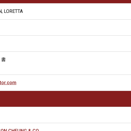
N, LORETTA
 書
tor.com
ASON CHEUNG & CO.