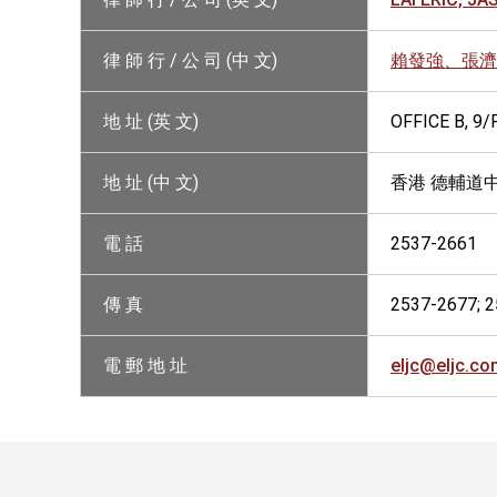
律 師 行 / 公 司 (中 文)
賴發強、張濟
地 址 (英 文)
OFFICE B, 9
地 址 (中 文)
香港 德輔道中
電 話
2537-2661
傳 真
2537-2677; 
電 郵 地 址
eljc@eljc.co