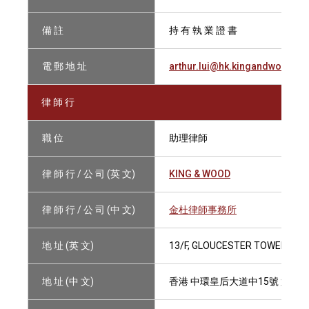
備 註
持 有 執 業 證 書
電 郵 地 址
arthur.lui@hk.kingandwood.c
律 師 行
職 位
助理律師
律 師 行 / 公 司 (英 文)
KING & WOOD
律 師 行 / 公 司 (中 文)
金杜律師事務所
地 址 (英 文)
13/F, GLOUCESTER TOWER, TH
地 址 (中 文)
香港 中環皇后大道中15號 置地