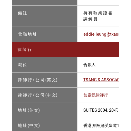
備 註
持 有 執 業 證 書
調 解 員
電 郵 地 址
eddie.leung@tkassociat
律 師 行
職 位
合夥人
律 師 行 / 公 司 (英 文)
TSANG & ASSOCIATES
律 師 行 / 公 司 (中 文)
曾慶鍶律師行
地 址 (英 文)
SUITES 2004, 20/F, 1063
地 址 (中 文)
香港 鰂魚涌英皇道1063號2