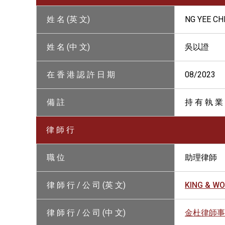
姓 名 (英 文)
NG YEE CH
姓 名 (中 文)
吳以證
在 香 港 認 許 日 期
08/2023
備 註
持 有 執 業
律 師 行
職 位
助理律師
律 師 行 / 公 司 (英 文)
KING & W
律 師 行 / 公 司 (中 文)
金杜律師事