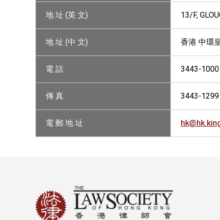
地 址 (英 文)
13/F, GLO
地 址 (中 文)
香港 中環
電 話
3443-1000
傳 真
3443-1299
電 郵 地 址
hk@hk.ki