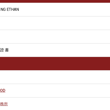
ING ETHAN
 證 書
OOD
務所