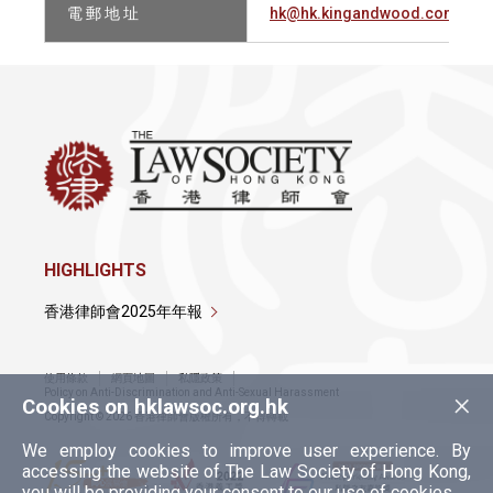
電 郵 地 址
hk@hk.kingandwood.com
HIGHLIGHTS
香港律師會2025年年報
使用條款
網頁地圖
私隱政策
×
Policy on Anti-Discrimination and Anti-Sexual Harassment
Cookies on hklawsoc.org.hk
Copyright © 2026 香港律師會版權所有，不得轉載
We employ cookies to improve user experience. By
accessing the website of The Law Society of Hong Kong,
you will be providing your consent to our use of cookies.