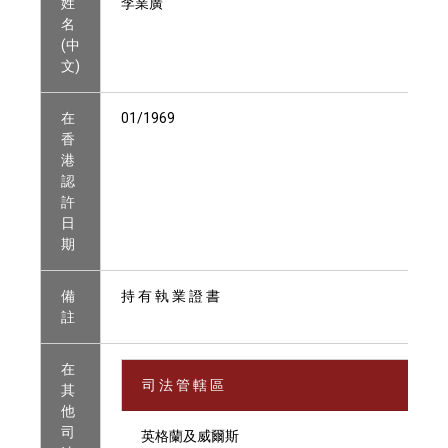
姓
李業廣
名
(中
文)
在
01/1969
香
港
認
許
日
期
備
持 有 執 業 證 書
註
在
司 法 管 轄 區
其
他
司
英格蘭及威爾斯