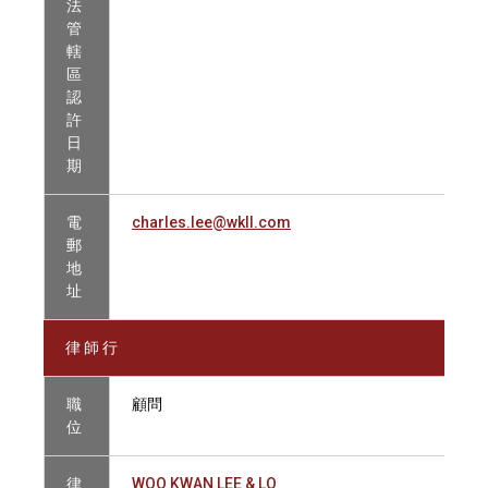
法
管
轄
區
認
許
日
期
電
charles.lee@wkll.com
郵
地
址
律 師 行
職
顧問
位
律
WOO KWAN LEE & LO