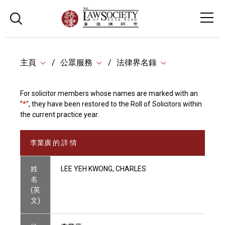
主頁
公眾服務
法律界名錄
For solicitor members whose names are marked with an
"
*
", they have been restored to the Roll of Solicitors within
the current practice year.
李業廣 的 詳 情
姓
LEE YEH KWONG, CHARLES
名
(英
文)