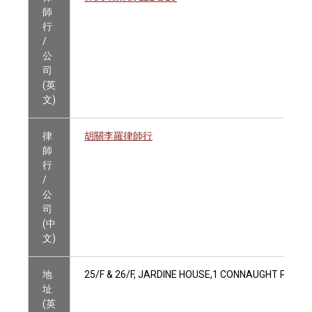
師
行
/
公
司
(英
文)
律
胡關李羅律師行
師
行
/
公
司
(中
文)
地
25/F & 26/F, JARDINE HOUSE,1 CONNAUGHT PLACE
址
(英