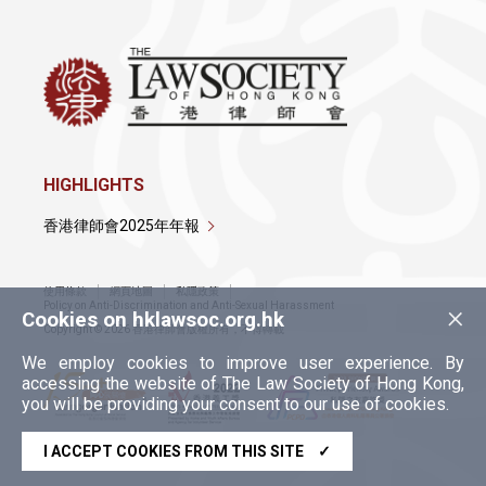
HIGHLIGHTS
香港律師會2025年年報
使用條款
網頁地圖
私隱政策
×
Policy on Anti-Discrimination and Anti-Sexual Harassment
Cookies on hklawsoc.org.hk
Copyright © 2026 香港律師會版權所有，不得轉載
We employ cookies to improve user experience. By
accessing the website of The Law Society of Hong Kong,
you will be providing your consent to our use of cookies.
I ACCEPT COOKIES FROM THIS SITE
✓