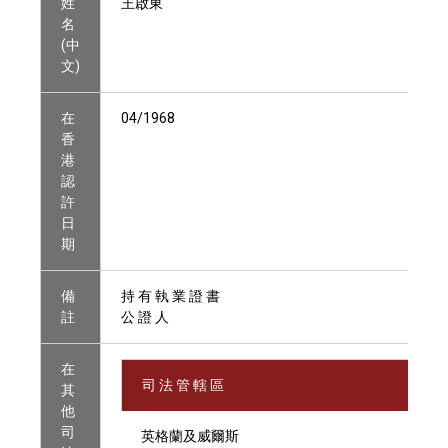
姓
王啟東
名
(中
文)
在
04/1968
香
港
認
許
日
期
備
持 有 執 業 證 書
註
公 證 人
在
司 法 管 轄 區
其
他
司
英格蘭及威爾斯