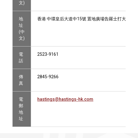
文)
地
香港 中環皇后大道中15號 置地廣場告羅士打大廈11樓110
址
(中
文)
電
2523-9161
話
傳
2845-9266
真
電
hastings@hastings-hk.com
郵
地
址