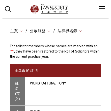
主頁
公眾服務
法律界名錄
For solicitor members whose names are marked with an
"
*
", they have been restored to the Roll of Solicitors within
the current practice year.
王啟東 的 詳 情
姓
WONG KAI TUNG, TONY
名
(英
文)