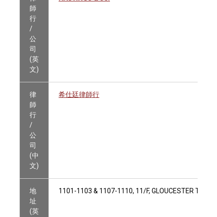
師
行
/
公
司
(英
文)
律
希仕廷律師行
師
行
/
公
司
(中
文)
地
1101-1103 & 1107-1110, 11/F, GLOUCESTER TOW
址
(英