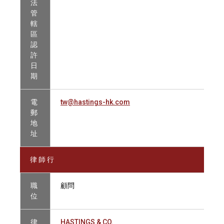
法
管
轄
區
認
許
日
期
電
tw@hastings-hk.com
郵
地
址
律 師 行
職
顧問
位
律
HASTINGS & CO.