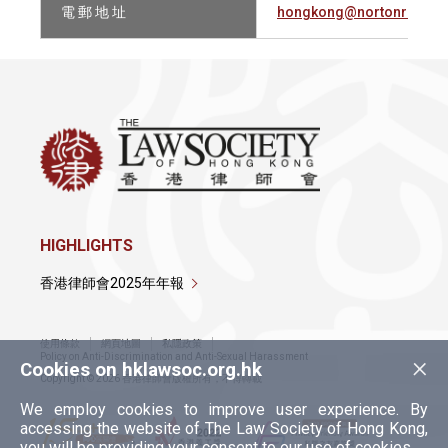
電 郵 地 址
hongkong@nortonroseful
HIGHLIGHTS
香港律師會2025年年報
使用條款
網頁地圖
私隱政策
×
Policy on Anti-Discrimination and Anti-Sexual Harassment
Cookies on hklawsoc.org.hk
Copyright © 2026 香港律師會版權所有，不得轉載
We employ cookies to improve user experience. By
accessing the website of The Law Society of Hong Kong,
you will be providing your consent to our use of cookies.