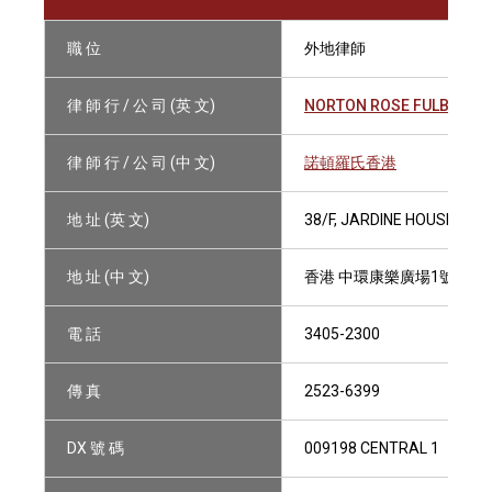
職 位
外地律師
律 師 行 / 公 司 (英 文)
NORTON ROSE FULBRIGH
律 師 行 / 公 司 (中 文)
諾頓羅氏香港
地 址 (英 文)
38/F, JARDINE HOUSE, 1
地 址 (中 文)
香港 中環康樂廣場1號 怡和
電 話
3405-2300
傳 真
2523-6399
DX 號 碼
009198 CENTRAL 1