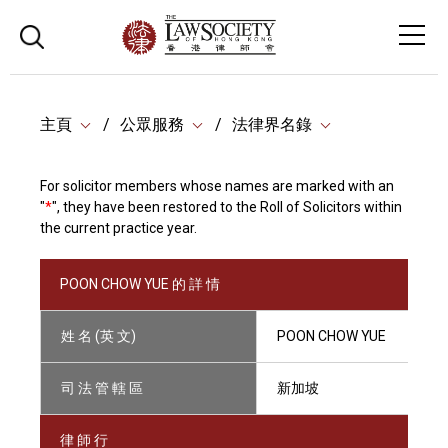
主頁
公眾服務
法律界名錄
For solicitor members whose names are marked with an
"
*
", they have been restored to the Roll of Solicitors within
the current practice year.
POON CHOW YUE 的 詳 情
姓 名 (英 文)
POON CHOW YUE
司 法 管 轄 區
新加坡
律 師 行