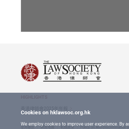
HIGHLIGHTS
香港律師會2025年年報
Cookies on hklawsoc.org.hk
We employ cookies to improve user experience. By acc
使用條款
網頁地圖
私隱政策
Policy on Anti-Discrimination