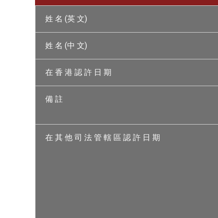
姓 名 (英 文)
姓 名 (中 文)
在 香 港 認 許 日 期
備 註
在 其 他 司 法 管 轄 區 認 許 日 期