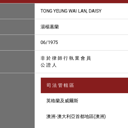
TONG YEUNG WAI LAN, DAISY
湯楊蕙蘭
06/1975
非 於 律 師 行 執 業 會 員
公 證 人
司 法 管 轄 區
英格蘭及威爾斯
澳洲-澳大利亞首都地區(澳洲)