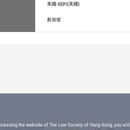
美國-紐約(美國)
新加坡
essing the website of The Law Society of Hong Kong, you will b
 and Anti-Sexual Harassment