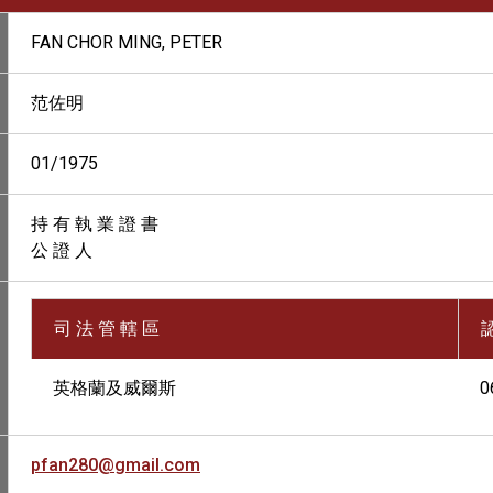
FAN CHOR MING, PETER
范佐明
01/1975
持 有 執 業 證 書
公 證 人
司 法 管 轄 區
英格蘭及威爾斯
0
pfan280@gmail.com