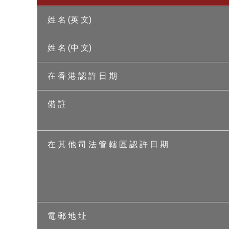
姓 名 (英 文)
姓 名 (中 文)
在 香 港 認 許 日 期
備 註
在 其 他 司 法 管 轄 區 認 許 日 期
電 郵 地 址