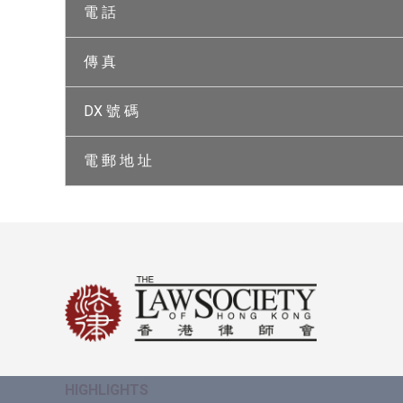
電 話
傳 真
DX 號 碼
電 郵 地 址
HIGHLIGHTS