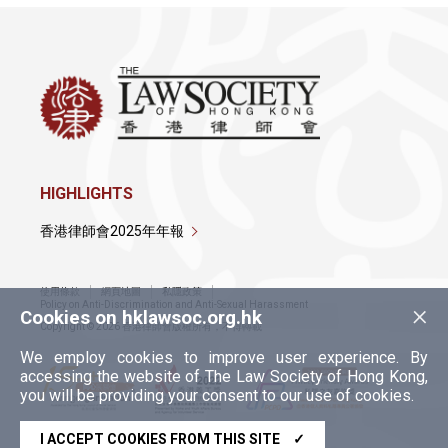
HIGHLIGHTS
香港律師會2025年年報
使用條款
網頁地圖
私隱政策
×
Policy on Anti-Discrimination and Anti-Sexual Harassment
Cookies on hklawsoc.org.hk
Copyright © 2026 香港律師會版權所有，不得轉載
We employ cookies to improve user experience. By
accessing the website of The Law Society of Hong Kong,
you will be providing your consent to our use of cookies.
I ACCEPT COOKIES FROM THIS SITE
✓