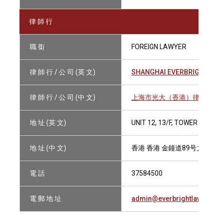
律 師 行
職 銜
FOREIGN LAWYER
律 師 行 / 公 司 (英 文)
SHANGHAI EVERBRIGHT (H
律 師 行 / 公 司 (中 文)
上海市光大（香港）律師事
地 址 (英 文)
UNIT 12, 13/F, TOWER ONE
地 址 (中 文)
香港 香港 金鐘道89号力寶中
電 話
37584500
電 郵 地 址
admin@everbrightlaw.com