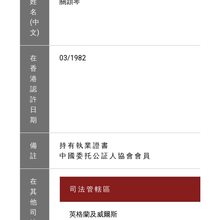
姓
關頴琴
名
(中
文)
在
03/1982
香
港
認
許
日
期
備
持 有 執 業 證 書
註
中 國 委 托 公 証 人 協 會 會 員
在
司 法 管 轄 區
其
他
司
英格蘭及威爾斯