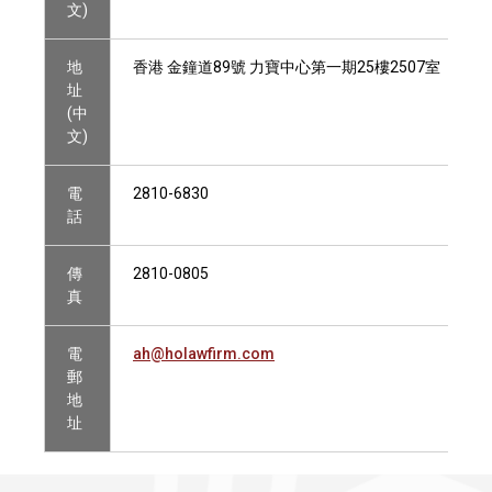
文)
地
香港 金鐘道89號 力寶中心第一期25樓2507室
址
(中
文)
電
2810-6830
話
傳
2810-0805
真
電
ah@holawfirm.com
郵
地
址