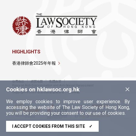
HIGHLIGHTS
香港律師會2025年年報
使用條款
網頁地圖
私隱政策
×
Policy on Anti-Discrimination and Anti-Sexual Harassment
Cookies on hklawsoc.org.hk
Copyright © 2026 香港律師會版權所有，不得轉載
We employ cookies to improve user experience. By
accessing the website of The Law Society of Hong Kong,
you will be providing your consent to our use of cookies.
I ACCEPT COOKIES FROM THIS SITE
✓