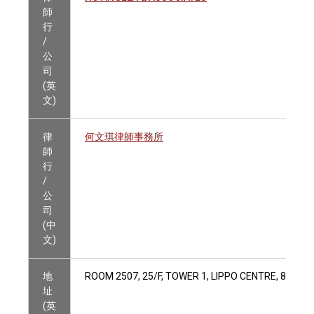
師
行
/
公
司
(英
文)
律
何文琪律師事務所
師
行
/
公
司
(中
文)
地
ROOM 2507, 25/F, TOWER 1, LIPPO CENTRE, 89 Q
址
(英