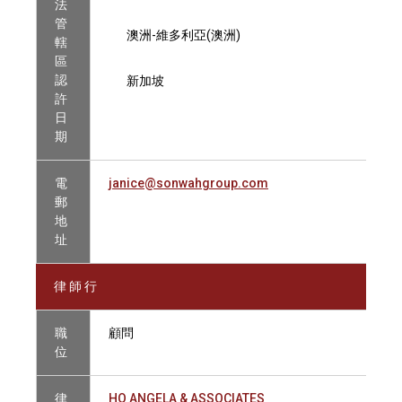
法
管
澳洲-維多利亞(澳洲)
轄
區
認
新加坡
許
日
期
電
janice@sonwahgroup.com
郵
地
址
律 師 行
職
顧問
位
律
HO ANGELA & ASSOCIATES