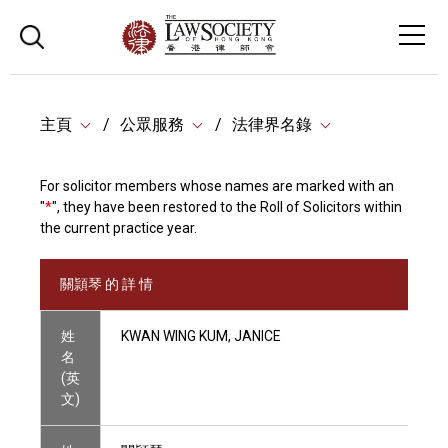
主頁
公眾服務
法律界名錄
For solicitor members whose names are marked with an
"
*
", they have been restored to the Roll of Solicitors within
the current practice year.
關頴琴 的 詳 情
姓
KWAN WING KUM, JANICE
名
(英
文)