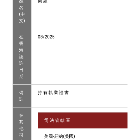
姓
周 穎
名
(中
文)
在
08/2025
香
港
認
許
日
期
備
持 有 執 業 證 書
註
在
司 法 管 轄 區
其
他
司
美國-紐約(美國)