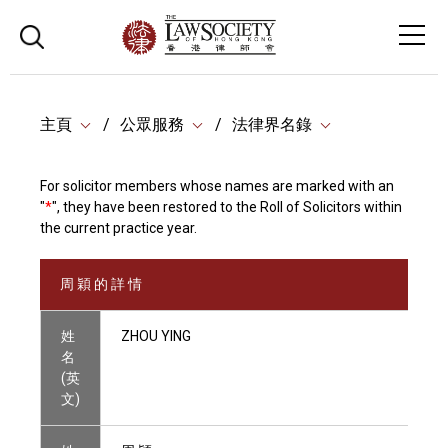
主頁
公眾服務
法律界名錄
For solicitor members whose names are marked with an
"
*
", they have been restored to the Roll of Solicitors within
the current practice year.
周 穎 的 詳 情
姓
ZHOU YING
名
(英
文)