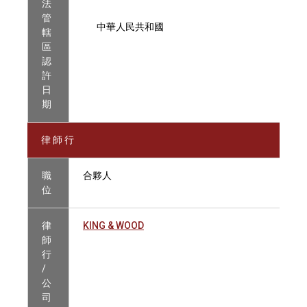
法
管
中華人民共和國
轄
區
認
許
日
期
律 師 行
職
合夥人
位
律
KING & WOOD
師
行
/
公
司