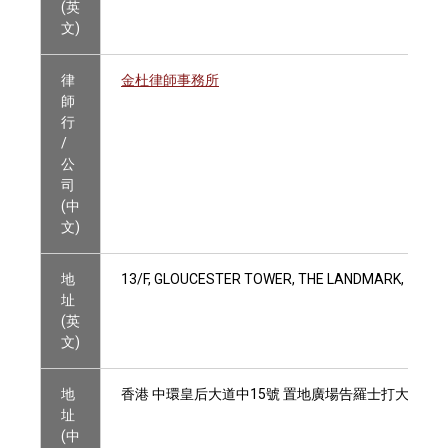
(英
文)
律
金杜律師事務所
師
行
/
公
司
(中
文)
地
13/F, GLOUCESTER TOWER, THE LANDMARK, 15 Q
址
(英
文)
地
香港 中環皇后大道中15號 置地廣場告羅士打大廈13
址
(中