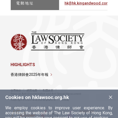
電 郵 地 址
hk@hk.kingandwood.com
HIGHLIGHTS
香港律師會2025年年報
使用條款
網頁地圖
私隱政策
×
Policy on Anti-Discrimination and Anti-Sexual Harassment
Cookies on hklawsoc.org.hk
Copyright © 2026 香港律師會版權所有，不得轉載
We employ cookies to improve user experience. By
accessing the website of The Law Society of Hong Kong,
you will be providing your consent to our use of cookies.