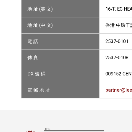
地 址 (英 文)
16/F, EC H
地 址 (中 文)
香港 中環干諾
電 話
2537-0101
傳 真
2537-0108
DX 號 碼
009152 CEN
電 郵 地 址
partner@le