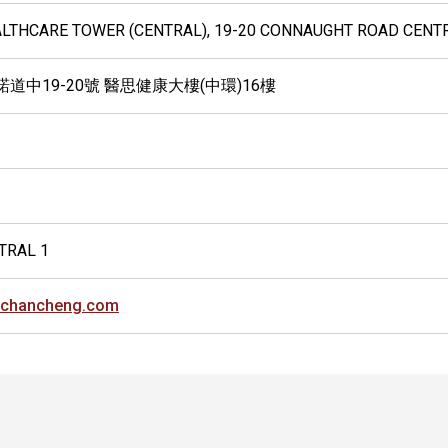
EALTHCARE TOWER (CENTRAL), 19-20 CONNAUGHT ROAD CENT
道中19-20號 醫思健康大樓(中環)16樓
TRAL 1
echancheng.com