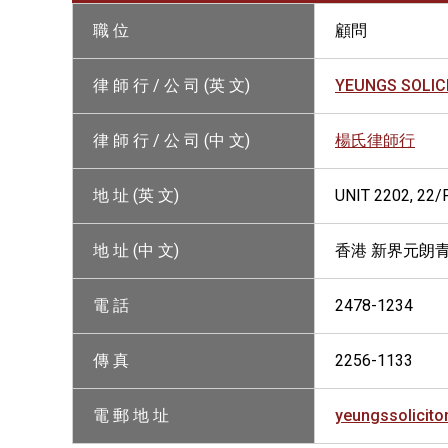
職 位
顧問
律 師 行 / 公 司 (英 文)
YEUNGS SOLIC
律 師 行 / 公 司 (中 文)
楊氏律師行
地 址 (英 文)
UNIT 2202, 22/
地 址 (中 文)
香港 新界元朗青
電 話
2478-1234
傳 真
2256-1133
電 郵 地 址
yeungssolicit