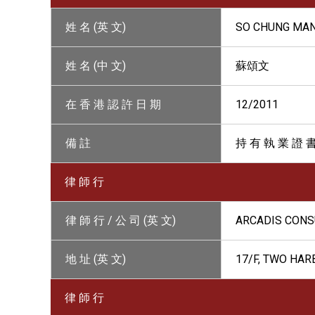
姓 名 (英 文)
SO CHUNG MA
姓 名 (中 文)
蘇頌文
在 香 港 認 許 日 期
12/2011
備 註
持 有 執 業 證 
律 師 行
律 師 行 / 公 司 (英 文)
ARCADIS CONS
地 址 (英 文)
17/F, TWO HAR
律 師 行