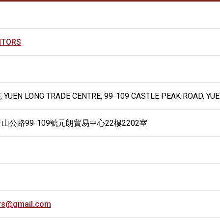
ITORS
F, YUEN LONG TRADE CENTRE, 99-109 CASTLE PEAK ROAD, YUE
山公路99-109號元朗貿易中心22樓2202室
ors@gmail.com