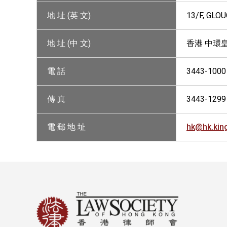
地 址 (英 文)
13/F, GLO
地 址 (中 文)
香港 中環
電 話
3443-1000
傳 真
3443-1299
電 郵 地 址
hk@hk.ki