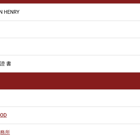
IN HENRY
 證 書
OOD
務所