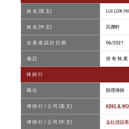
姓 名 (英 文)
LUI LOK H
姓 名 (中 文)
呂躒軒
在 香 港 認 許 日 期
06/2021
備 註
持 有 執 業
律 師 行
職 位
助理律師
律 師 行 / 公 司 (英 文)
KING & W
律 師 行 / 公 司 (中 文)
金杜律師事