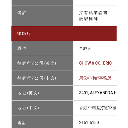
備 註
持 有 執 業 證 書
訟 辯 律 師
律 師 行
職 位
合夥人
律 師 行 / 公 司 (英 文)
CHOW & CO., ERIC
律 師 行 / 公 司 (中 文)
周俊軒律師事務所
地 址 (英 文)
3401, ALEXANDRA HOUSE,
地 址 (中 文)
香港 中環遮打道18號 歷山大
電 話
2151-5150