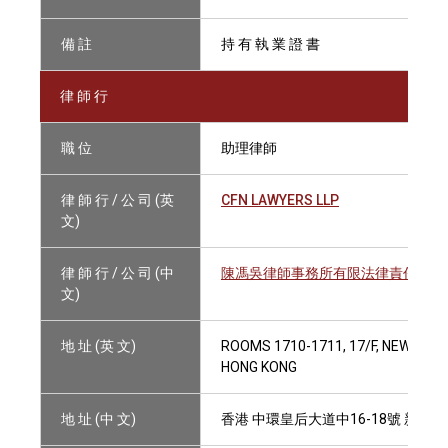
備 註
持 有 執 業 證 書
律 師 行
職 位
助理律師
律 師 行 / 公 司 (英
CFN LAWYERS LLP
文)
律 師 行 / 公 司 (中
陳馮吳律師事務所有限法律責任合夥
文)
地 址 (英 文)
ROOMS 1710-1711, 17/F, NEW WOR
HONG KONG
地 址 (中 文)
香港 中環皇后大道中16-18號 新世界大