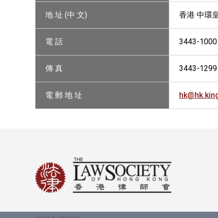
地 址 (中 文)
香港 中環
電 話
3443-1000
傳 真
3443-1299
電 郵 地 址
hk@hk.ki