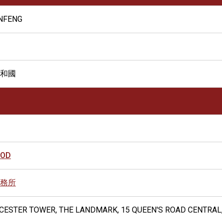
NFENG
和國
OOD
務所
UCESTER TOWER, THE LANDMARK, 15 QUEEN'S ROAD CENTRAL