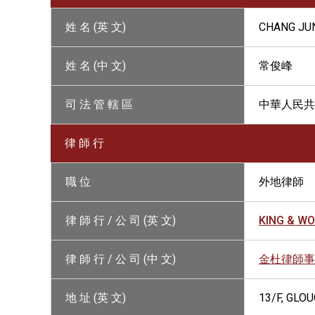
姓 名 (英 文)
CHANG JU
姓 名 (中 文)
常俊峰
司 法 管 轄 區
中華人民共
律 師 行
職 位
外地律師
律 師 行 / 公 司 (英 文)
KING & W
律 師 行 / 公 司 (中 文)
金杜律師事
地 址 (英 文)
13/F, GLO