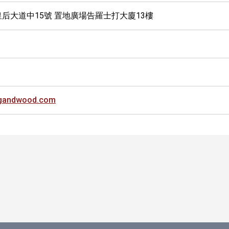
皇后大道中15號 置地廣場告羅士打大廈13樓
ngandwood.com