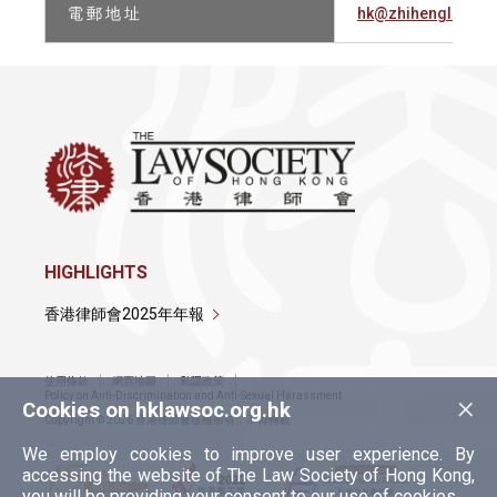
電 郵 地 址
hk@zhihenglawyer
HIGHLIGHTS
香港律師會2025年年報
使用條款
網頁地圖
私隱政策
×
Policy on Anti-Discrimination and Anti-Sexual Harassment
Cookies on hklawsoc.org.hk
Copyright © 2026 香港律師會版權所有，不得轉載
We employ cookies to improve user experience. By
accessing the website of The Law Society of Hong Kong,
you will be providing your consent to our use of cookies.