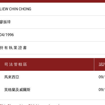
LIEW CHIN CHONG
廖振璋
04/1996
持 有 執 業 證 書
司 法 管 轄 區
認
馬來西亞
09/
英格蘭及威爾斯
09/