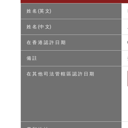
姓 名 (英 文)
姓 名 (中 文)
在 香 港 認 許 日 期
備 註
在 其 他 司 法 管 轄 區 認 許 日 期