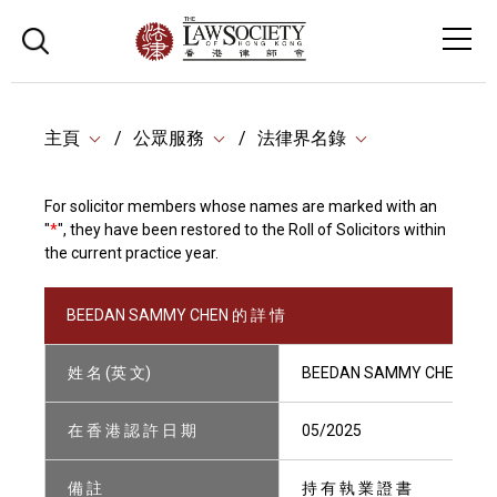
主頁
公眾服務
法律界名錄
For solicitor members whose names are marked with an
"
*
", they have been restored to the Roll of Solicitors within
the current practice year.
BEEDAN SAMMY CHEN 的 詳 情
姓 名 (英 文)
BEEDAN SAMMY CHEN
在 香 港 認 許 日 期
05/2025
備 註
持 有 執 業 證 書