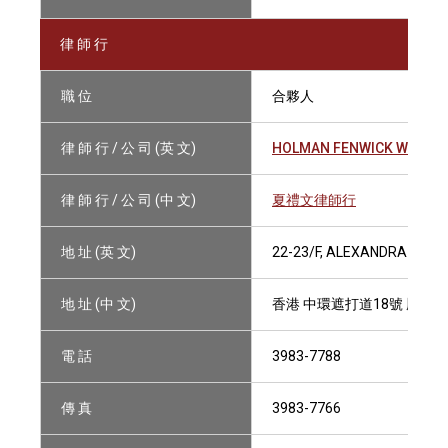
律 師 行
職 位
合夥人
律 師 行 / 公 司 (英 文)
HOLMAN FENWICK WILLAN
律 師 行 / 公 司 (中 文)
夏禮文律師行
地 址 (英 文)
22-23/F, ALEXANDRA HOUS
地 址 (中 文)
香港 中環遮打道18號 歷山大廈
電 話
3983-7788
傳 真
3983-7766