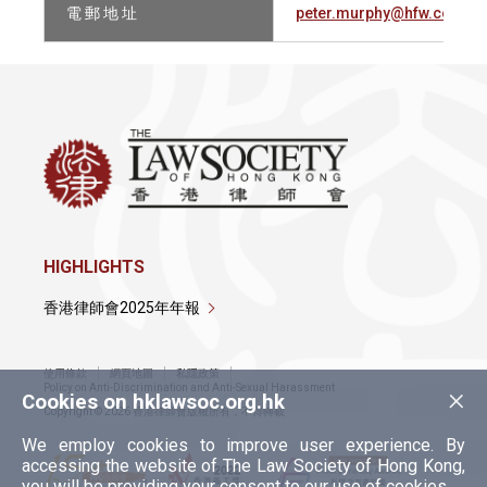
電 郵 地 址
peter.murphy@hfw.com
HIGHLIGHTS
香港律師會2025年年報
使用條款
網頁地圖
私隱政策
×
Policy on Anti-Discrimination and Anti-Sexual Harassment
Cookies on hklawsoc.org.hk
Copyright © 2026 香港律師會版權所有，不得轉載
We employ cookies to improve user experience. By
accessing the website of The Law Society of Hong Kong,
you will be providing your consent to our use of cookies.