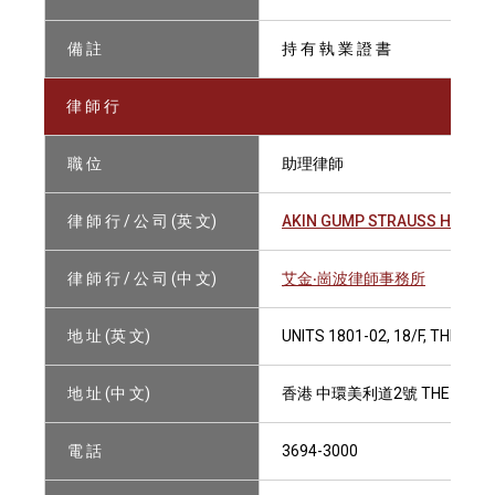
備 註
持 有 執 業 證 書
律 師 行
職 位
助理律師
律 師 行 / 公 司 (英 文)
AKIN GUMP STRAUSS HAUER 
律 師 行 / 公 司 (中 文)
艾金‧崗波律師事務所
地 址 (英 文)
UNITS 1801-02, 18/F, THE H
地 址 (中 文)
香港 中環美利道2號 THE HENDE
電 話
3694-3000