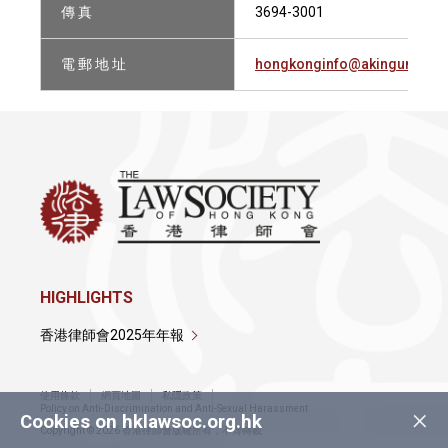
傳 真
3694-3001
電 郵 地 址
hongkonginfo@akingump.c
HIGHLIGHTS
香港律師會2025年年報
使用條款
網頁地圖
私隱政策
×
Policy on Anti-Discrimination and Anti-Sexual Harassment
Cookies on hklawsoc.org.hk
Copyright © 2026 香港律師會版權所有，不得轉載